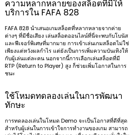
ความหลากหลายของสล็อตที่มีให้
บริการใน FAFA 828
FAFA 828 นำเสนอเกมสล็อตที่หลากหลายจากค่าย
ต่างๆ ที่มีชื่อเสียง เล่นสล็อตออนไลน์ที่นี่จะพบกับโบนัส
และฟีเจอร์พิเศษที่มากมาย การเข้าเล่นเกมสล็อตไม่ใช่
เพียงแต่หวังผลกำไร แต่ยังเป็นการเพิ่มความบันเทิงให้
กับผู้เล่นแต่ละคน นอกจากนี้การเลือกเล่นสล็อตที่มี
RTP (Return to Player) สูง ก็ช่วยเพิ่มโอกาสในการ
ชนะ
ใช้โหมดทดลองเล่นในการพัฒนา
ทักษะ
การทดลองเล่นในโหมด Demo จะเป็นโอกาสที่ดีที่สุด
สำหรับผู้เล่นในการเข้าใจการทำงานของเกม สามารถ