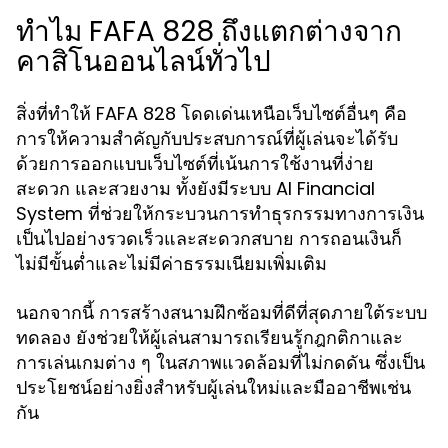
ทำไม FAFA 828 ถึงแตกต่างจาก
คาสิโนออนไลน์ทั่วไป
สิ่งที่ทำให้ FAFA 828 โดดเด่นเหนือเว็บไซต์อื่นๆ คือ
การให้ความสำคัญกับประสบการณ์ที่ผู้เล่นจะได้รับ
ด้วยการออกแบบเว็บไซต์ที่เน้นการใช้งานที่ง่าย
สะดวก และสวยงาม ทั้งยังมีระบบ AI Financial
System ที่ช่วยให้กระบวนการทำธุรกรรมทางการเงิน
เป็นไปอย่างรวดเร็วและสะดวกสบาย การถอนเงินก็
ไม่มีขั้นต่ำและไม่มีค่าธรรมเนียมเพิ่มเติม
นอกจากนี้ การสร้างสนามฝึกซ้อมที่ดีที่สุดภายใต้ระบบ
ทดลอง ยังช่วยให้ผู้เล่นสามารถเรียนรู้กฎกติกาและ
การเล่นเกมต่าง ๆ ในสภาพแวดล้อมที่ไม่กดดัน ซึ่งเป็น
ประโยชน์อย่างยิ่งสำหรับผู้เล่นใหม่และมืออาชีพเช่น
กัน