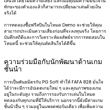
เล่นได้โดยไม่มีความเสี่ยง และเมื่อคุณมีความมั่นใจใน
ทักษะของตัวเองแล้วก็สามารถเปลี่ยนมาเล่นด้วยเงิน
จริงได้
การทดลองซื้อฟรีสปินในโหมด Demo จะช่วยให้คุณ
สามารถประเมินความเสี่ยงก่อนที่จะลงทุนจริง โดยการ
บันทึกสถิติและการวิเคราะห์ผลลัพธ์จากการทดสอบใน
โหมดนี้ จะช่วยให้คุณตัดสินใจได้ดีขึ้น
ความร่วมมือกับนักพัฒนาด้านเกม
ชั้นนำ
การเป็นพันธมิตรกับ PG Soft ทำให้ FAFA 828 มั่นใจ
ได้ว่าจะมีการอัปเดตเกมใหม่ ๆ และคุณภาพของเกม
อยู่ในระดับสูง รวมถึงการรองรับการเล่นในโหมด
ทดลองกับทุกเกมที่มีให้บริการ นอกจากนี้ยังมีค่ายเกม
ชั้นนำอื่น ๆ รวมอยู่ในแพลตฟอร์มเดียว เพื่อเพิ่มความ