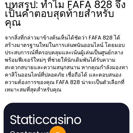
บทสรุป: ทำไม FAFA 828 จึง
เป็นคำตอบสุดท้ายสำหรับ
คุณ
จากสิ่งที่กล่าวมาข้างต้นเห็นได้ชัดว่า FAFA 828 ได้
สร้างมาตรฐานใหม่ในการเล่นพนันออนไลน์ โดยมอบ
ประสบการณ์ที่ครอบคลุมและเน้นผู้เล่นเป็นศูนย์กลาง
พร้อมฟีเจอร์ใหม่ๆ ที่ช่วยให้นักเดิมพันได้รับความ
สะดวกสบายและความสนุกสนาน หากคุณกำลังมองหา
คาสิโนออนไลน์ที่ปลอดภัย เชื่อถือได้ และตอบสนอง
ความต้องการของคุณ FAFA 828 น่าจะเป็นตัวเลือกที่
เหมาะสมที่สุดสำหรับคุณ
Staticcasino