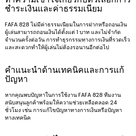
ชำระเงินและค่าธรรมเนียม
FAFA 828 ไม่มีค่าธรรมเนียมในการฝากหรือถอนเงิน
ผู้เล่นสามารถถอนเงินได้ตั้งแต่ 1 บาท และไม่จำกัด
จำนวนครั้งต่อวัน การทำธุรกรรมทางการเงินที่รวดเร็ว
และสะดวกทำให้ผู้เล่นไม่ต้องรอนานอีกต่อไป
คำแนะนำด้านเทคนิคและการแก้
ปัญหา
หากคุณพบปัญหาในการใช้งาน FAFA 828 ทีมงาน
สนับสนุนลูกค้าพร้อมให้ความช่วยเหลือตลอด 24
ชั่วโมง เช่น การแก้ไขปัญหาทางการเงินหรือปัญหา
ทางเทคนิค