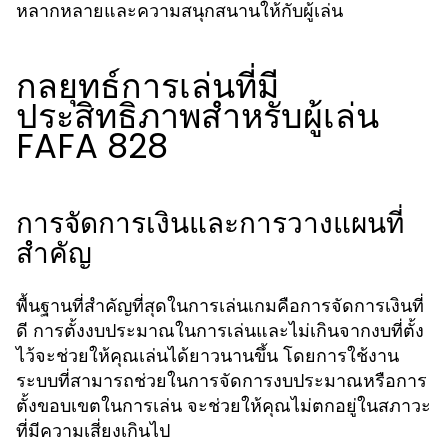
หลากหลายและความสนุกสนานให้กับผู้เล่น
กลยุทธ์การเล่นที่มี
ประสิทธิภาพสำหรับผู้เล่น
FAFA 828
การจัดการเงินและการวางแผนที่
สำคัญ
พื้นฐานที่สำคัญที่สุดในการเล่นเกมคือการจัดการเงินที่
ดี การตั้งงบประมาณในการเล่นและไม่เกินจากงบที่ตั้ง
ไว้จะช่วยให้คุณเล่นได้ยาวนานขึ้น โดยการใช้งาน
ระบบที่สามารถช่วยในการจัดการงบประมาณหรือการ
ตั้งขอบเขตในการเล่น จะช่วยให้คุณไม่ตกอยู่ในสภาวะ
ที่มีความเสี่ยงเกินไป