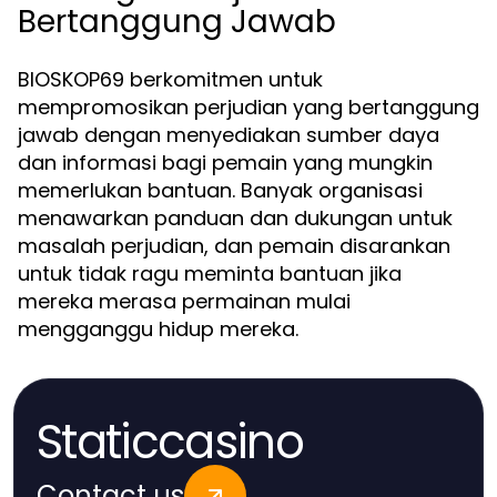
Bertanggung Jawab
BIOSKOP69 berkomitmen untuk
mempromosikan perjudian yang bertanggung
jawab dengan menyediakan sumber daya
dan informasi bagi pemain yang mungkin
memerlukan bantuan. Banyak organisasi
menawarkan panduan dan dukungan untuk
masalah perjudian, dan pemain disarankan
untuk tidak ragu meminta bantuan jika
mereka merasa permainan mulai
mengganggu hidup mereka.
Staticcasino
Contact us