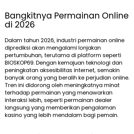
Bangkitnya Permainan Online
di 2026
Dalam tahun 2026, industri permainan online
diprediksi akan mengalami lonjakan
pertumbuhan, terutama di platform seperti
BIOSKOP69. Dengan kemajuan teknologi dan
peningkatan aksesibilitas internet, semakin
banyak orang yang beralih ke perjudian online.
Tren ini didorong oleh meningkatnya minat
terhadap permainan yang menawarkan
interaksi lebih, seperti permainan dealer
langsung yang memberikan pengalaman
kasino yang lebih mendalam bagi pemain.