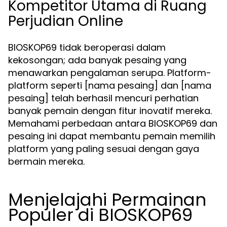
Kompetitor Utama di Ruang
Perjudian Online
BIOSKOP69 tidak beroperasi dalam
kekosongan; ada banyak pesaing yang
menawarkan pengalaman serupa. Platform-
platform seperti [nama pesaing] dan [nama
pesaing] telah berhasil mencuri perhatian
banyak pemain dengan fitur inovatif mereka.
Memahami perbedaan antara BIOSKOP69 dan
pesaing ini dapat membantu pemain memilih
platform yang paling sesuai dengan gaya
bermain mereka.
Menjelajahi Permainan
Populer di BIOSKOP69